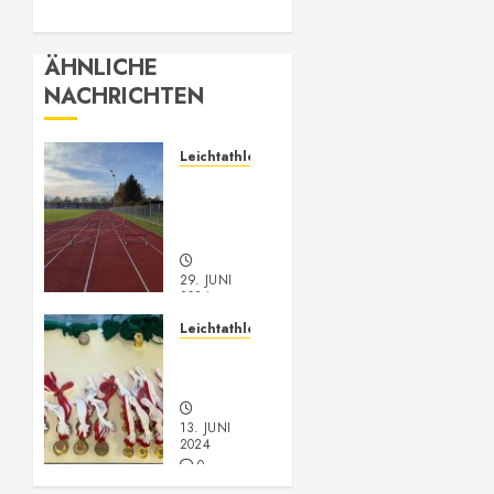
ÄHNLICHE
NACHRICHTEN
Leichtathletik
Leichtathletik
Neu-
Anmeldungen
29. JUNI
2024
0
Leichtathletik
Vorarlberger
Meisterschaft
13. JUNI
2024
0