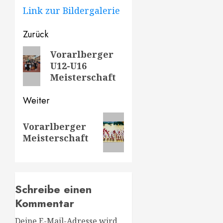
Link zur Bildergalerie
Beitragsnavigation
Zurück
Vorheriger
Vorarlberger
U12-U16
Beitrag:
Meisterschaft
Weiter
Nächster
Vorarlberger
Beitrag:
Meisterschaft
Schreibe einen
Kommentar
Deine E-Mail-Adresse wird