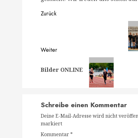
Beitragsnavigation
Zurück
Vorheriger
Beitrag:
Weiter
Nächster
Bilder ONLINE
Beitrag:
Schreibe einen Kommentar
Deine E-Mail-Adresse wird nicht veröffent
markiert
Kommentar
*