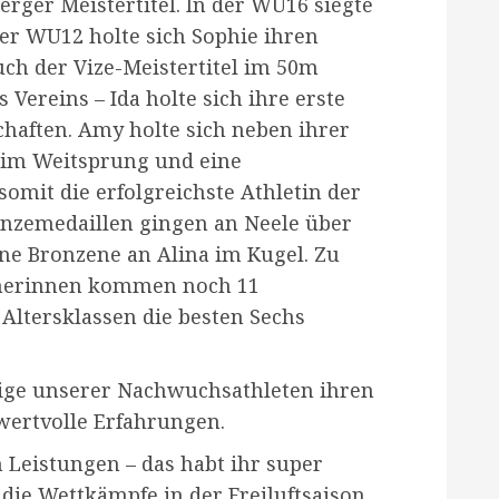
erger Meistertitel. In der WU16 siegte
r WU12 holte sich Sophie ihren
uch der Vize-Meistertitel im 50m
 Vereins – Ida holte sich ihre erste
chaften. Amy holte sich neben ihrer
 im Weitsprung und eine
mit die erfolgreichste Athletin der
onzemedaillen gingen an Neele über
e Bronzene an Alina im Kugel. Zu
nnerinnen kommen noch 11
Altersklassen die besten Sechs
inige unserer Nachwuchsathleten ihren
ertvolle Erfahrungen.
en Leistungen – das habt ihr super
die Wettkämpfe in der Freiluftsaison.