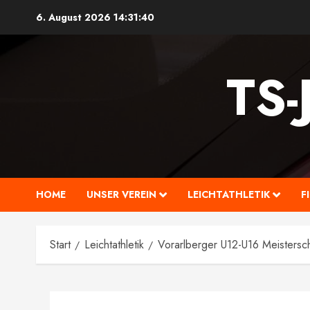
Zum
6. August 2026
14:31:41
Inhalt
springen
TS
HOME
UNSER VEREIN
LEICHTATHLETIK
F
Start
Leichtathletik
Vorarlberger U12-U16 Meistersch