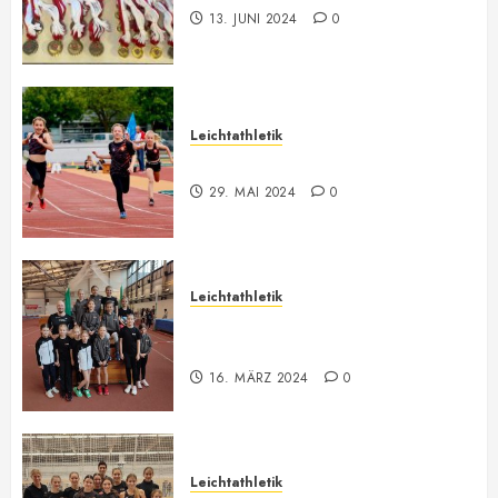
13. JUNI 2024
0
Leichtathletik
Bilder ONLINE
29. MAI 2024
0
Leichtathletik
Vorarlberger U12-U16
Meisterschaft
16. MÄRZ 2024
0
Leichtathletik