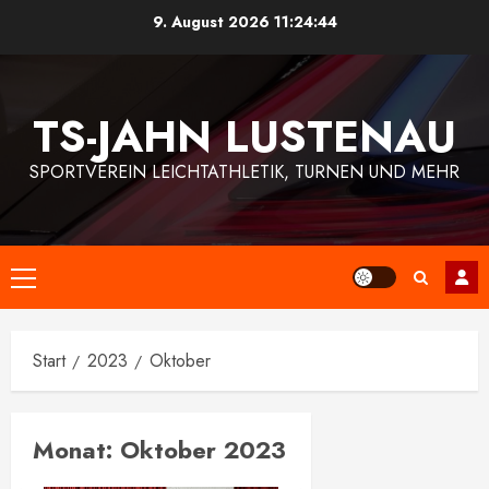
Zum
9. August 2026
11:24:44
Inhalt
springen
TS-JAHN LUSTENAU
SPORTVEREIN LEICHTATHLETIK, TURNEN UND MEHR
Primäres
Menü
Start
2023
Oktober
Monat:
Oktober 2023