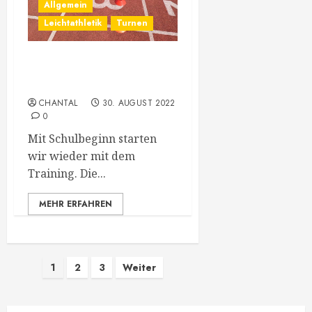
Allgemein
Leichtathletik
Turnen
Trainingszeiten ab
12.09.2022
CHANTAL
30. AUGUST 2022
0
Mit Schulbeginn starten
wir wieder mit dem
Training. Die...
MEHR ERFAHREN
Seitennummerierung
1
2
3
Weiter
der