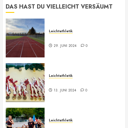
Beiträge
DAS HAST DU VIELLEICHT VERSÄUMT
Leichtathletik
Leichtathletik Neu-Anmeldungen
29. JUNI 2024
0
Leichtathletik
Vorarlberger Meisterschaft
13. JUNI 2024
0
Leichtathletik
Bilder ONLINE