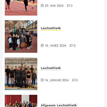
29. MAI 2024
0
Leichtathletik
Vorarlberger U12-U16
Meisterschaft
16. MÄRZ 2024
0
Leichtathletik
Hallenmeeting in Innsbruck
14. JANUAR 2024
0
Allgemein
Leichtathletik