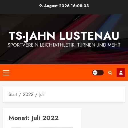
Zum
9. August 2026
16:08:03
Inhalt
springen
TS-JAHN LUSTENAU
SPORTVEREIN LEICHTATHLETIK, TURNEN UND MEHR
Primäres
Menü
Start
2022
Juli
Monat:
Juli 2022