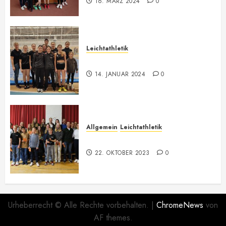
16. MÄRZ 2024
0
Leichtathletik
Hallenmeeting in Innsbruck
14. JANUAR 2024
0
Allgemein
Leichtathletik
73. Jahreshauptversammlung
22. OKTOBER 2023
0
Urheberrecht © Alle Rechte vorbehalten.
|
ChromeNews
von
AF themes.