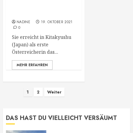
Historische Leistung von
Marlies Männersdorfer
NADINE
19. OKTOBER 2021
0
Sie erreicht in Kitakyushu
(Japan) als erste
Österreicherin das...
MEHR ERFAHREN
Seitennummerierung
1
2
Weiter
der
Beiträge
DAS HAST DU VIELLEICHT VERSÄUMT