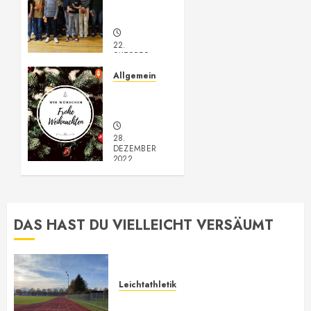
Jahreshauptversammlung
22.
OKTOBER
2023
Allgemein
0
Frohe
Weihnachten
28.
DEZEMBER
2022
0
DAS HAST DU VIELLEICHT VERSÄUMT
Leichtathletik
Leichtathletik Neu-Anmeldungen