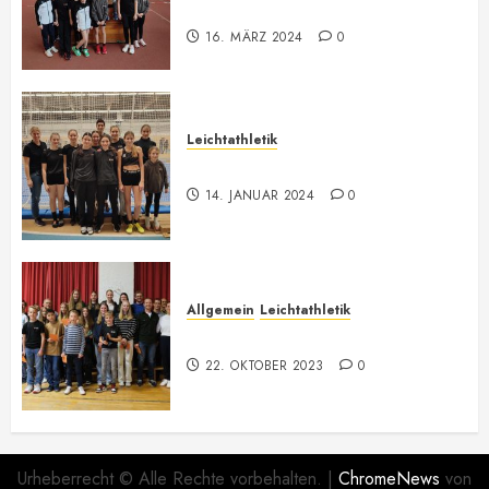
Meisterschaft
16. MÄRZ 2024
0
Leichtathletik
Hallenmeeting in Innsbruck
14. JANUAR 2024
0
Allgemein
Leichtathletik
73. Jahreshauptversammlung
22. OKTOBER 2023
0
Urheberrecht © Alle Rechte vorbehalten.
|
ChromeNews
von