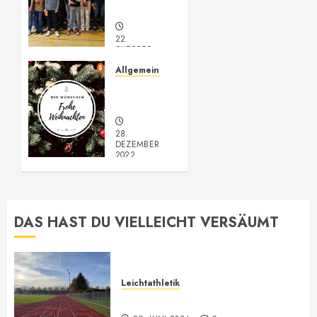
Jahreshauptversammlung
22.
OKTOBER
2023
Allgemein
0
Frohe
Weihnachten
28.
DEZEMBER
2022
0
DAS HAST DU VIELLEICHT VERSÄUMT
Leichtathletik
Leichtathletik Neu-Anmeldungen