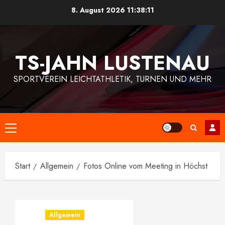
Zum
8. August 2026
11:38:12
Inhalt
springen
TS-JAHN LUSTENAU
SPORTVEREIN LEICHTATHLETIK, TURNEN UND MEHR
Primäres
Menü
Start
Allgemein
Fotos Online vom Meeting in Höchst
Allgemein