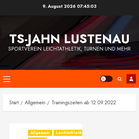
Zum
9. August 2026
07:45:04
Inhalt
springen
TS-JAHN LUSTENAU
SPORTVEREIN LEICHTATHLETIK, TURNEN UND MEHR
Primäres
Menü
Start
Allgemein
Trainingszeiten ab 12.09.2022
Allgemein
Leichtathletik