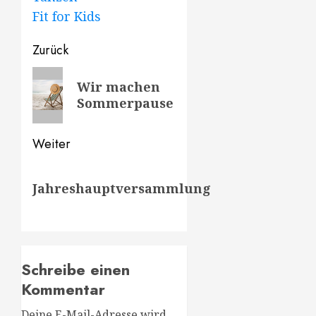
Fit for Kids
Beitragsnavigation
Zurück
Vorheriger
Wir machen
Beitrag:
Sommerpause
Weiter
Nächster
Jahreshauptversammlung
Beitrag:
Schreibe einen
Kommentar
Deine E-Mail-Adresse wird