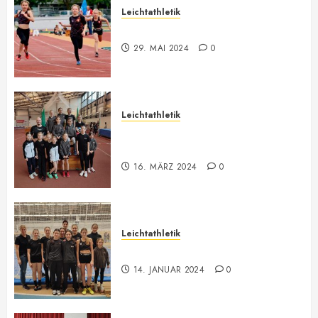
Leichtathletik
Bilder ONLINE
29. MAI 2024
0
Leichtathletik
Vorarlberger U12-U16
Meisterschaft
16. MÄRZ 2024
0
Leichtathletik
Hallenmeeting in Innsbruck
14. JANUAR 2024
0