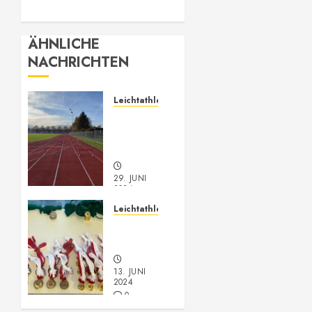
ÄHNLICHE
NACHRICHTEN
Leichtathletik
Leichtathletik
Neu-
Anmeldungen
29. JUNI
2024
0
Leichtathletik
Vorarlberger
Meisterschaft
13. JUNI
2024
0