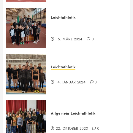
Leichtathletik
Vorarlberger U12-U16
Meisterschaft
16. MÄRZ 2024
0
Leichtathletik
Hallenmeeting in Innsbruck
14. JANUAR 2024
0
Allgemein
Leichtathletik
73. Jahreshauptversammlung
22. OKTOBER 2023
0