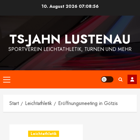
Zum
10. August 2026
07:08:57
Inhalt
springen
TS-JAHN LUSTENAU
SPORTVEREIN LEICHTATHLETIK, TURNEN UND MEHR
Primäres
Menü
Start
Leichtathletik
Eröffnungsmeeting in Götzis
Leichtathletik