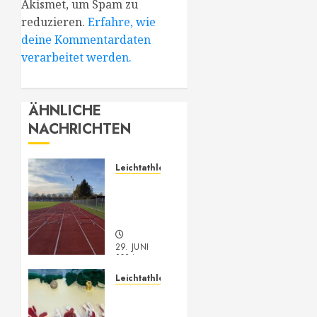
Akismet, um Spam zu
reduzieren.
Erfahre, wie
deine Kommentardaten
verarbeitet werden.
ÄHNLICHE
NACHRICHTEN
Leichtathletik
Leichtathletik
Neu-
Anmeldungen
29. JUNI
2024
0
Leichtathletik
Vorarlberger
Meisterschaft