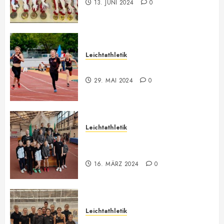
13. JUNI 2024
0
Leichtathletik
Bilder ONLINE
29. MAI 2024
0
Leichtathletik
Vorarlberger U12-U16
Meisterschaft
16. MÄRZ 2024
0
Leichtathletik
Hallenmeeting in Innsbruck