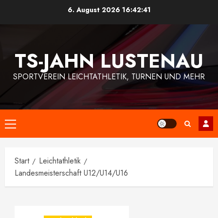
Zum
6. August 2026
16:42:42
Inhalt
springen
TS-JAHN LUSTENAU
SPORTVEREIN LEICHTATHLETIK, TURNEN UND MEHR
Primäres
Menü
Start
Leichtathletik
Landesmeisterschaft U12/U14/U16