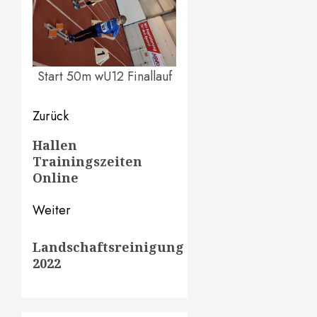
Start 50m wU12 Finallauf
Beitragsnavigation
Zurück
Vorheriger
Hallen
Trainingszeiten
Beitrag:
Online
Weiter
Nächster
Landschaftsreinigung
Beitrag:
2022