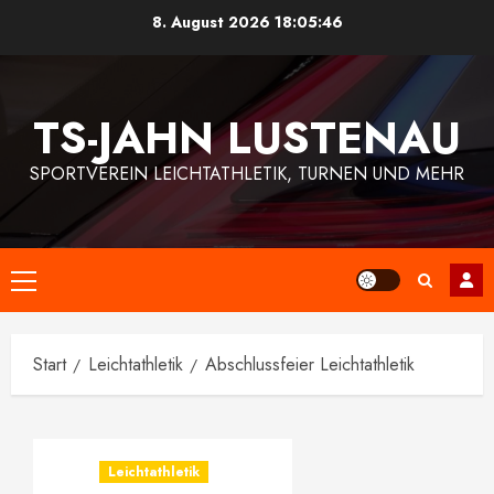
Zum
8. August 2026
18:05:46
Inhalt
springen
TS-JAHN LUSTENAU
SPORTVEREIN LEICHTATHLETIK, TURNEN UND MEHR
Primäres
Menü
Start
Leichtathletik
Abschlussfeier Leichtathletik
Leichtathletik