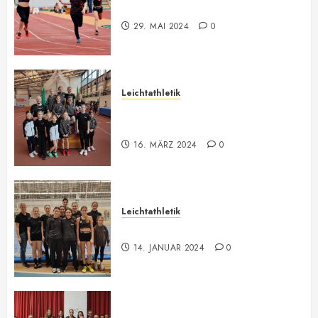
Bilder ONLINE
29. MAI 2024
0
Leichtathletik
Vorarlberger U12-U16
Meisterschaft
16. MÄRZ 2024
0
Leichtathletik
Hallenmeeting in Innsbruck
14. JANUAR 2024
0