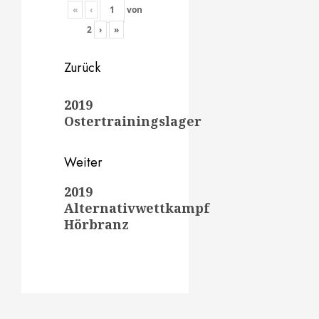
«
‹
von
2
›
»
Beitragsnavigation
Zurück
Vorheriger
2019
Beitrag:
Ostertrainingslager
Weiter
Nächster
2019
Alternativwettkampf
Beitrag:
Hörbranz