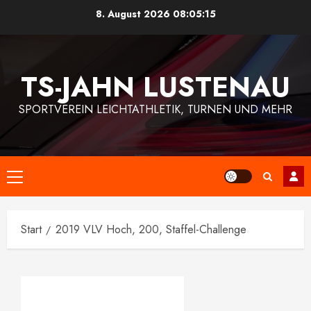
Zum
8. August 2026
08:05:16
Inhalt
springen
TS-JAHN LUSTENAU
SPORTVEREIN LEICHTATHLETIK, TURNEN UND MEHR
Primäres
Menü
Start
2019 VLV Hoch, 200, Staffel-Challenge